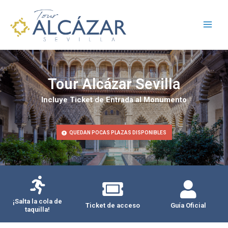
Ir
Main
al
Men
contenido
Tour Alcázar Sevilla
Incluye Ticket de Entrada al Monumento
QUEDAN POCAS PLAZAS DISPONIBLES
¡Salta la cola de
Ticket de acceso
Guía Oficial
taquilla!